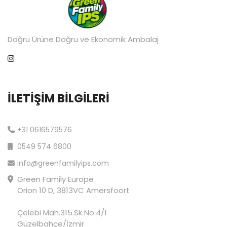
Doğru Ürüne Doğru ve Ekonomik Ambalaj
İLETIŞIM BILGILERI
+31 0616579576
0549 574 6800
info@greenfamilyips.com
Green Family Europe
Orion 10 D, 3813VC Amersfoort
Çelebi Mah.315.Sk No:4/1
Güzelbahçe/İzmir