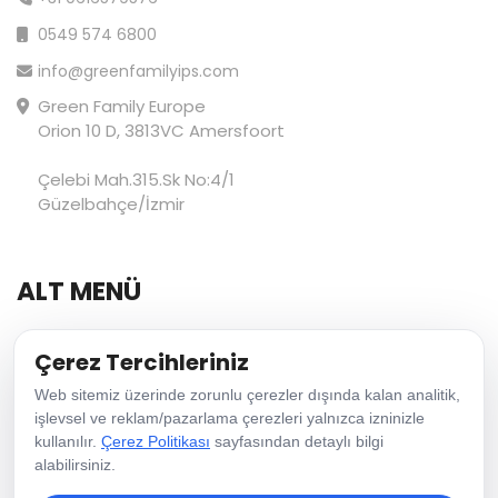
0549 574 6800
info@greenfamilyips.com
Green Family Europe
Orion 10 D, 3813VC Amersfoort
Çelebi Mah.315.Sk No:4/1
Güzelbahçe/İzmir
ALT MENÜ
Çerez Tercihleriniz
Hakkımızda
Vizyon & Misyon
Web sitemiz üzerinde zorunlu çerezler dışında kalan analitik,
işlevsel ve reklam/pazarlama çerezleri yalnızca izninizle
Blog
kullanılır.
Çerez Politikası
sayfasından detaylı bilgi
alabilirsiniz.
İletişim