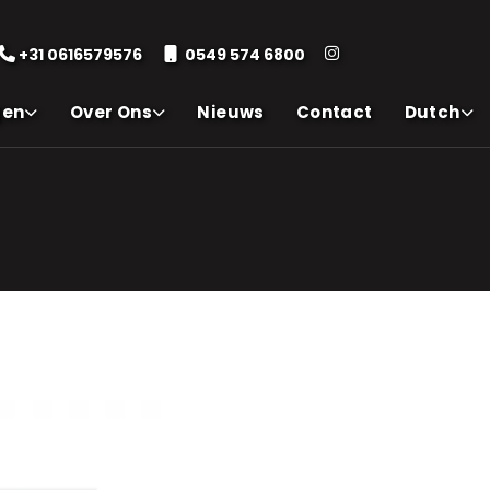
+31 0616579576
0549 574 6800
gen
Over Ons
Nieuws
Contact
Dutch