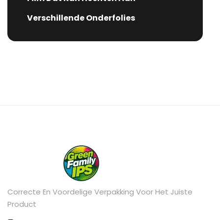
Verschillende Onderfolies
Correcte En Voordelige Verpakking Voor Het Juiste
Product