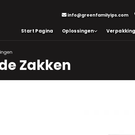
info@greenfamilyips.com
Start Pagina
Oplossingen
Verpakkin
singen
lde Zakken