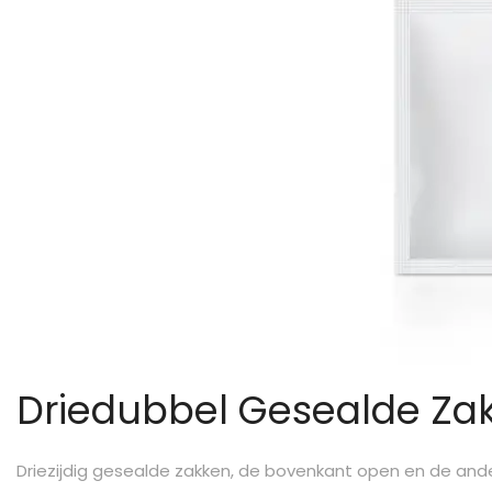
Driedubbel Gesealde Za
Driezijdig gesealde zakken, de bovenkant open en de ander