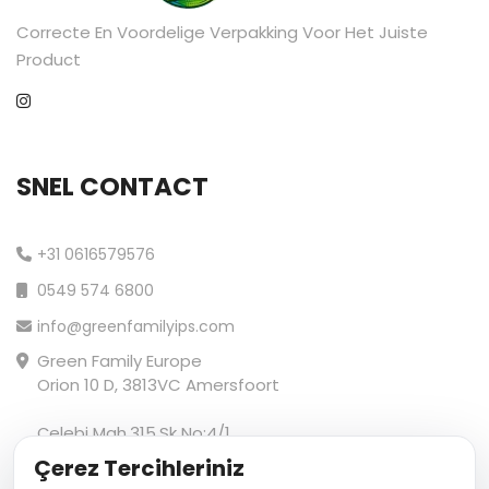
Correcte En Voordelige Verpakking Voor Het Juiste
Product
SNEL CONTACT
+31 0616579576
0549 574 6800
info@greenfamilyips.com
Green Family Europe
Orion 10 D, 3813VC Amersfoort
Çelebi Mah.315.Sk No:4/1
Güzelbahçe/İzmir
Çerez Tercihleriniz